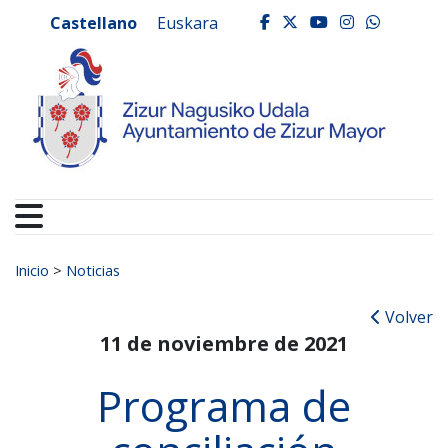
Ayuntamiento de Zizur
Ir al contenido
Castellano
Euskara
facebook
twitter
youtube
instagr
whats
Buscar:
Inicio
>
Noticias
Volver
11 de noviembre de 2021
Programa de