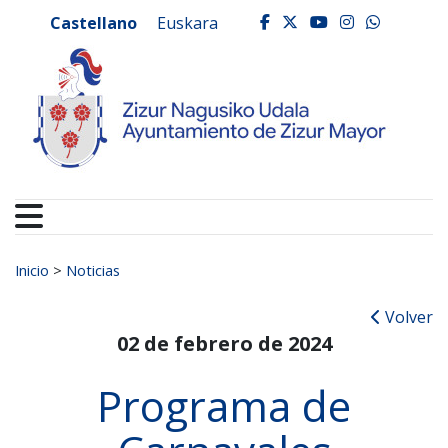
Ayuntamiento de Zizur
Ir al contenido
Castellano
Euskara
facebook
twitter
youtube
instagr
whats
Buscar:
Inicio
>
Noticias
Volver
02 de febrero de 2024
Programa de