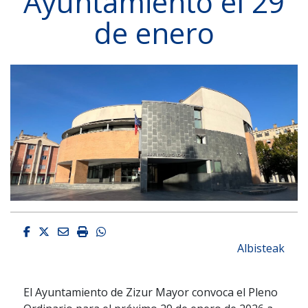
Ayuntamiento el 29
de enero
Facebook
Twitter
Email
Imprimir
Whatsapp
Albisteak
El Ayuntamiento de Zizur Mayor convoca el Pleno