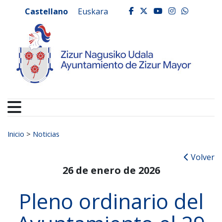
Ayuntamiento de Zizur
Ir al contenido
Castellano
Euskara
facebook
twitter
youtube
instagr
whats
Buscar:
Inicio
>
Noticias
Volver
26 de enero de 2026
Pleno ordinario del