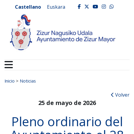
Ayuntamiento de Zizur
Ir al contenido
Castellano
Euskara
facebook
twitter
youtube
instagr
whats
Buscar:
Inicio
>
Noticias
Volver
25 de mayo de 2026
Pleno ordinario del