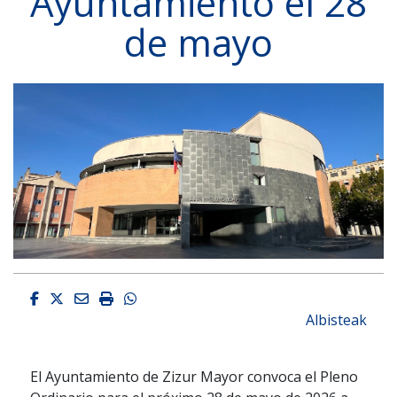
Ayuntamiento el 28
de mayo
Facebook
Twitter
Email
Imprimir
Whatsapp
Albisteak
El Ayuntamiento de Zizur Mayor convoca el Pleno