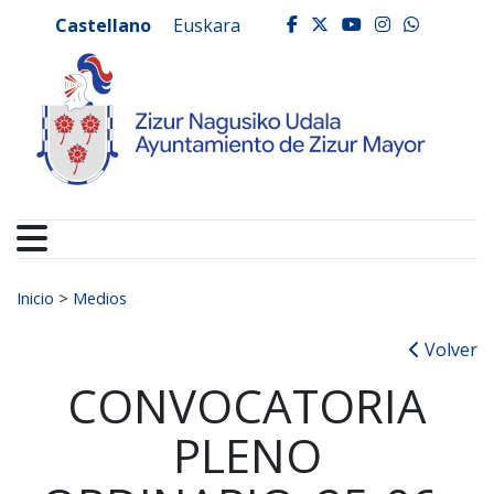
Ayuntamiento de Zizur
Ir al contenido
Castellano
Euskara
facebook
twitter
youtube
instagr
whats
Buscar:
Inicio
>
Medios
Volver
CONVOCATORIA
PLENO