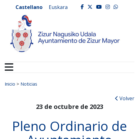
Ayuntamiento de Zizur
Ir al contenido
Castellano
Euskara
facebook
twitter
youtube
instagr
whats
Buscar:
Inicio
>
Noticias
Volver
23 de octubre de 2023
Pleno Ordinario de