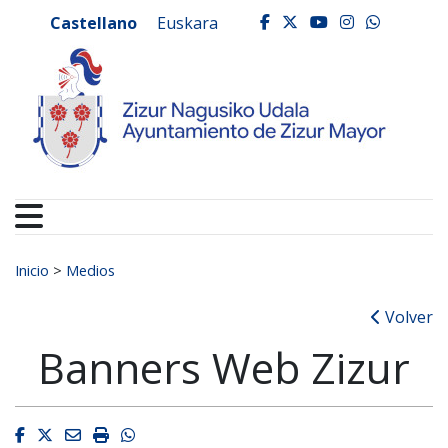
Ayuntamiento de Zizur
Ir al contenido
Castellano
Euskara
facebook
twitter
youtube
instagr
whats
Buscar:
Inicio
>
Medios
Volver
Banners Web Zizur
Facebook
Twitter
Email
Imprimir
Whatsapp