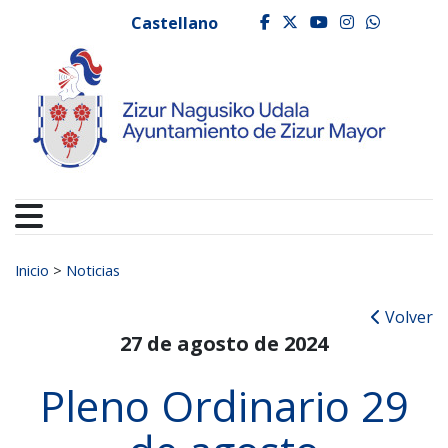
Ayuntamiento de Zizur
Ir al contenido
Castellano
facebook
twitter
youtube
instagr
whats
Buscar:
Inicio
>
Noticias
Volver
27 de agosto de 2024
Pleno Ordinario 29