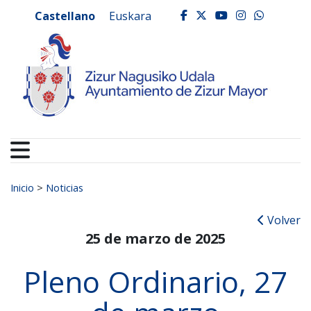
Ayuntamiento de Zizur
Ir al contenido
Castellano
Euskara
facebook
twitter
youtube
instagr
whats
Buscar:
Inicio
>
Noticias
Volver
25 de marzo de 2025
Pleno Ordinario, 27