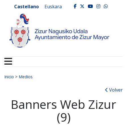
Ayuntamiento de Zizur
Ir al contenido
Castellano
Euskara
facebook
twitter
youtube
instagr
whats
Buscar:
Inicio
>
Medios
Volver
Banners Web Zizur
(9)