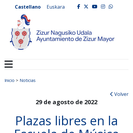
Ayuntamiento de Zizur
Ir al contenido
Castellano
Euskara
facebook
twitter
youtube
instagr
whats
Buscar:
Inicio
>
Noticias
Volver
29 de agosto de 2022
Plazas libres en la