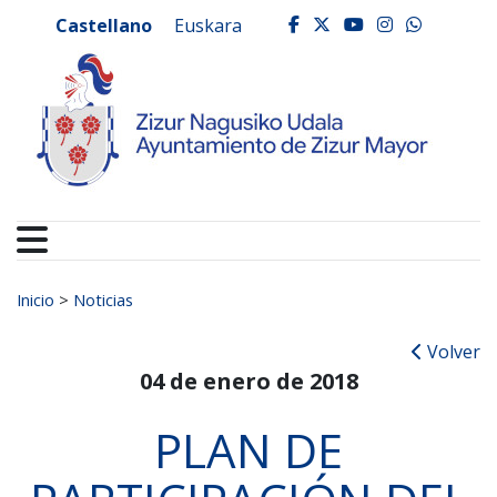
Ayuntamiento de Zizur
Ir al contenido
Castellano
Euskara
facebook
twitter
youtube
instagr
whats
Buscar:
Inicio
>
Noticias
Volver
04 de enero de 2018
PLAN DE