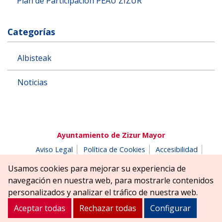
Plan de Participacion PEAU ZIZUR
Categorías
Albisteak
Noticias
Ayuntamiento de Zizur Mayor
Aviso Legal
Política de Cookies
Accesibilidad
Aviso de privacidad
Buzón de denuncias
Usamos cookies para mejorar su experiencia de
Parque Erreniega parkea, s/n | 31180 Zizur Mayor-Zizur
navegación en nuestra web, para mostrarle contenidos
Nagusia (NAVARRA-NAFARROA)
personalizados y analizar el tráfico de nuestra web.
Tel. 948 181900
ayuntamiento@zizurmayor.es
Aceptar todas
Rechazar todas
Configurar