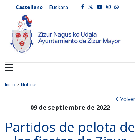
Ayuntamiento de Zizur
Ir al contenido
Castellano
Euskara
facebook
twitter
youtube
instagr
whats
Buscar:
Inicio
>
Noticias
Volver
09 de septiembre de 2022
Partidos de pelota de