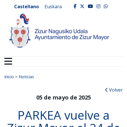
Ayuntamiento de Zizur
Ir al contenido
Castellano
Euskara
facebook
twitter
youtube
instagr
whats
Buscar:
Inicio
>
Noticias
Volver
05 de mayo de 2025
PARKEA vuelve a