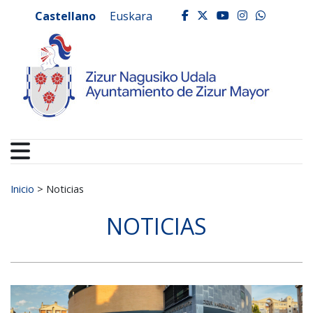
Ayuntamiento de Zizur
Ir al contenido
Castellano
Euskara
facebook
twitter
youtube
instagr
whats
Buscar:
Inicio
>
Noticias
NOTICIAS