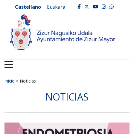
Ayuntamiento de Zizur
Ir al contenido
Castellano
Euskara
facebook
twitter
youtube
instagr
whats
Buscar:
Inicio
>
Noticias
NOTICIAS