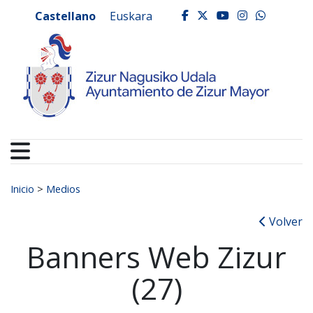
Ayuntamiento de Zizur
Ir al contenido
Castellano
Euskara
facebook
twitter
youtube
instagr
whats
Buscar:
Inicio
>
Medios
Volver
Banners Web Zizur
(27)