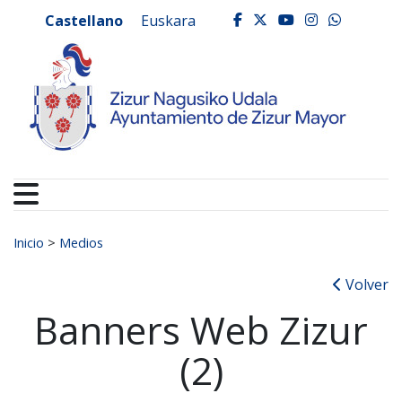
Ayuntamiento de Zizur
Ir al contenido
Castellano
Euskara
facebook
twitter
youtube
instagr
whats
Buscar:
Inicio
>
Medios
Volver
Banners Web Zizur
(2)