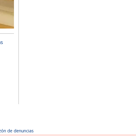
as
zón de denuncias