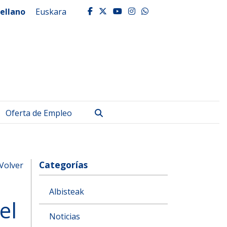
ellano
Euskara
facebook
twitter
youtube
instagram
whatsapp
Buscar
Oferta de Empleo
Categorías
Volver
Albisteak
el
Noticias