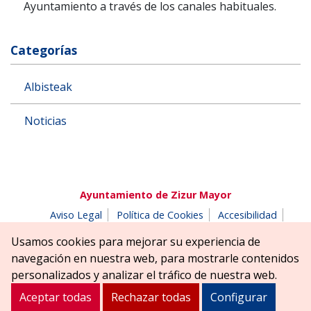
Ayuntamiento a través de los canales habituales.
Categorías
Albisteak
Noticias
Ayuntamiento de Zizur Mayor
Aviso Legal
Política de Cookies
Accesibilidad
Aviso de privacidad
Buzón de denuncias
Usamos cookies para mejorar su experiencia de
Parque Erreniega parkea, s/n | 31180 Zizur Mayor-Zizur
navegación en nuestra web, para mostrarle contenidos
Nagusia (NAVARRA-NAFARROA)
personalizados y analizar el tráfico de nuestra web.
Tel. 948 181900
ayuntamiento@zizurmayor.es
Aceptar todas
Rechazar todas
Configurar