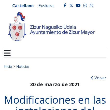
Ayuntamiento de Zizur
Ir al contenido
Castellano
Euskara
facebook
twitter
youtube
instagr
whats
Buscar:
Inicio
>
Noticias
Volver
30 de marzo de 2021
Modificaciones en las