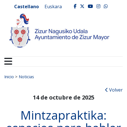
Ayuntamiento de Zizur
Ir al contenido
Castellano
Euskara
facebook
twitter
youtube
instagr
whats
Buscar:
Inicio
>
Noticias
Volver
14 de octubre de 2025
Mintzapraktika: