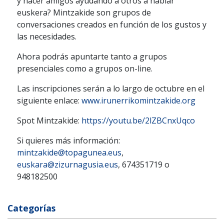
y hacer amigos ayudando a otros a hablar
euskera? Mintzakide son grupos de
conversaciones creados en función de los gustos y
las necesidades.
Ahora podrás apuntarte tanto a grupos
presenciales como a grupos on-line.
Las inscripciones serán a lo largo de octubre en el
siguiente enlace:
www.irunerrikomintzakide.org
Spot Mintzakide:
https://youtu.be/2lZBCnxUqco
Si quieres más información:
mintzakide@topagunea.eus
,
euskara@zizurnagusia.eus
, 674351719 o
948182500
Categorías