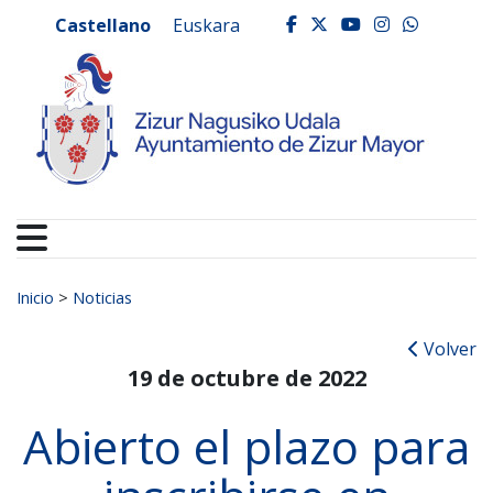
Ayuntamiento de Zizur
Ir al contenido
Castellano
Euskara
facebook
twitter
youtube
instagr
whats
Buscar:
Inicio
>
Noticias
Volver
19 de octubre de 2022
Abierto el plazo para