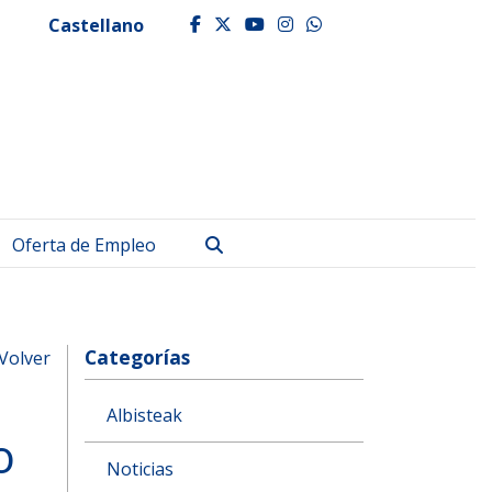
Castellano
facebook
twitter
youtube
instagram
whatsapp
Buscar
Oferta de Empleo
Categorías
Volver
Albisteak
o
Noticias