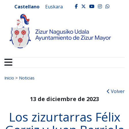
Ayuntamiento de Zizur
Ir al contenido
Castellano
Euskara
facebook
twitter
youtube
instagr
whats
Buscar:
Inicio
>
Noticias
Volver
13 de diciembre de 2023
Los zizurtarras Félix