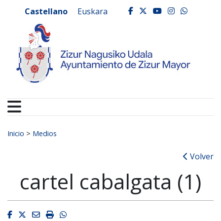
Ayuntamiento de Zizur
Ir al contenido
Castellano
Euskara
facebook
twitter
youtube
instagr
whats
Buscar:
Inicio
>
Medios
Volver
cartel cabalgata (1)
Facebook
Twitter
Email
Imprimir
Whatsapp