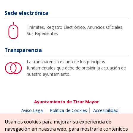
Sede electrónica
Trámites, Registro Electrónico, Anuncios Oficiales,
Sus Expedientes
Transparencia
La transparencia es uno de los principios
fundamentales que debe de presidir la actuación de
nuestro ayuntamiento.
Ayuntamiento de Zizur Mayor
Aviso Legal
Política de Cookies
Accesibilidad
Aviso de privacidad
Buzón de denuncias
Usamos cookies para mejorar su experiencia de
Parque Erreniega parkea, s/n | 31180 Zizur Mayor-Zizur
navegación en nuestra web, para mostrarle contenidos
Nagusia (NAVARRA-NAFARROA)