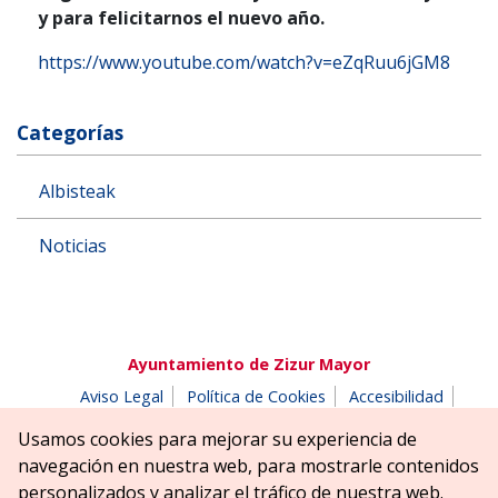
y para felicitarnos el nuevo año.
https://www.youtube.com/watch?v=eZqRuu6jGM8
Categorías
Albisteak
Noticias
Ayuntamiento de Zizur Mayor
Aviso Legal
Política de Cookies
Accesibilidad
Aviso de privacidad
Buzón de denuncias
Usamos cookies para mejorar su experiencia de
Parque Erreniega parkea, s/n | 31180 Zizur Mayor-Zizur
navegación en nuestra web, para mostrarle contenidos
Nagusia (NAVARRA-NAFARROA)
personalizados y analizar el tráfico de nuestra web.