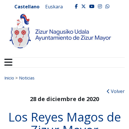
Ayuntamiento de Zizur
Ir al contenido
Castellano
Euskara
facebook
twitter
youtube
instagr
whats
Buscar:
Inicio
>
Noticias
Volver
28 de diciembre de 2020
Los Reyes Magos de