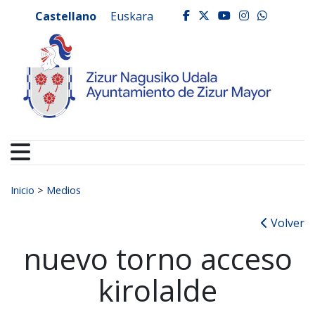
Ayuntamiento de Zizur
Ir al contenido
Castellano
Euskara
facebook
twitter
youtube
instagr
whats
Buscar:
Inicio
>
Medios
Volver
nuevo torno acceso
kirolalde