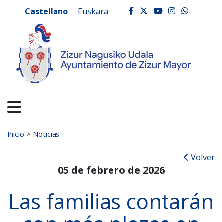
Ayuntamiento de Zizur
Ir al contenido
Castellano
Euskara
facebook
twitter
youtube
instagr
whats
Buscar:
Inicio
>
Noticias
Volver
05 de febrero de 2026
Las familias contarán