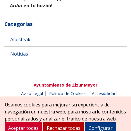
Ardui
en tu buzón!
Categorías
Albisteak
Noticias
Ayuntamiento de Zizur Mayor
Aviso Legal
Política de Cookies
Accesibilidad
Aviso de privacidad
Buzón de denuncias
Usamos cookies para mejorar su experiencia de
Parque Erreniega parkea, s/n | 31180 Zizur Mayor-Zizur
navegación en nuestra web, para mostrarle contenidos
Nagusia (NAVARRA-NAFARROA)
personalizados y analizar el tráfico de nuestra web.
Tel. 948 181900
ayuntamiento@zizurmayor.es
Aceptar todas
Rechazar todas
Configurar