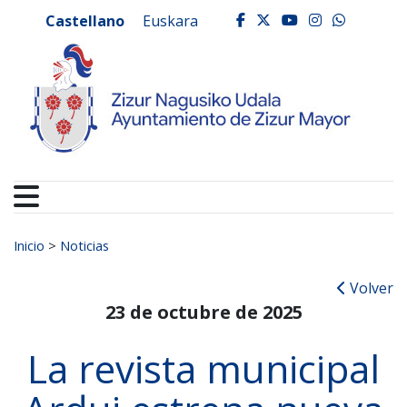
Ayuntamiento de Zizur
Ir al contenido
Castellano
Euskara
facebook
twitter
youtube
instagr
whats
Buscar:
Inicio
>
Noticias
Volver
23 de octubre de 2025
La revista municipal