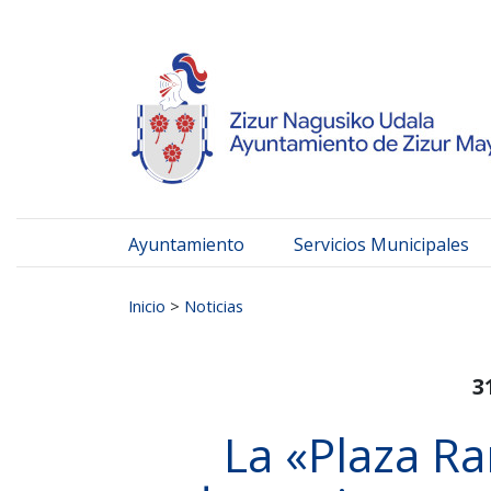
Ayuntamiento de Zizur
Ir al contenido
Ayuntamiento
Servicios Municipales
Buscar:
Inicio
>
Noticias
3
La «Plaza R