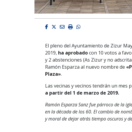
Facebook
Twitter
Email
Imprimir
Whatsapp
El pleno del Ayuntamiento de Zizur May
2019,
ha aprobado
con 10 votos a favo
y 2 abstenciones (As Zizur y no adscrit
Ramón Esparza al nuevo nombre de
«P
Plaza»
.
Las vecinas y vecinos tendrán un mes pa
a partir del 1 de marzo de 2019.
Ramón Esparza Sanz fue párroco de la igl
en la década de los 60. El cambio de nomb
y moral de dejar atrás tiempo oscuros y d