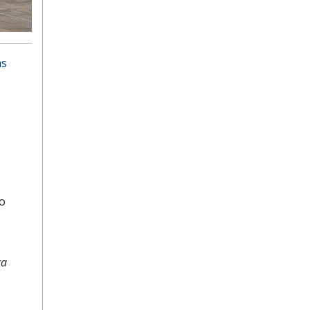
as
vo
ca