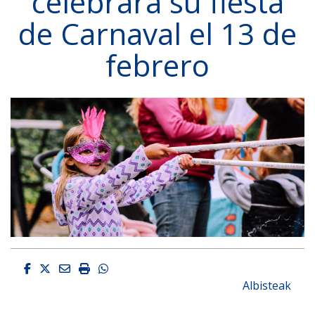
celebrará su fiesta
de Carnaval el 13 de
febrero
Facebook
Twitter
Email
Imprimir
Whatsapp
Albisteak