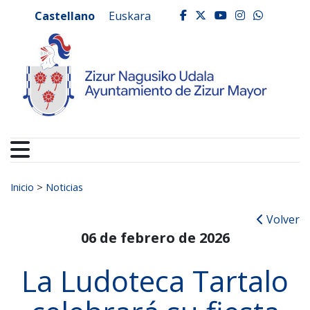
Ayuntamiento de Zizur
Ir al contenido
Castellano
Euskara
facebook
twitter
youtube
instagr
whats
Buscar:
Inicio
>
Noticias
Volver
06 de febrero de 2026
La Ludoteca Tartalo