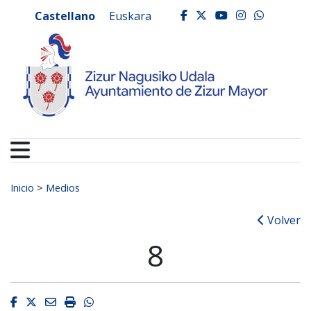
Ayuntamiento de Zizur
Ir al contenido
Castellano
Euskara
facebook
twitter
youtube
instagr
whats
Buscar:
Inicio
>
Medios
Volver
8
Facebook
Twitter
Email
Imprimir
Whatsapp