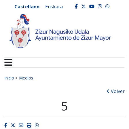
Ayuntamiento de Zizur
Ir al contenido
Castellano
Euskara
facebook
twitter
youtube
instagr
whats
Buscar:
Inicio
>
Medios
Volver
5
Facebook
Twitter
Email
Imprimir
Whatsapp