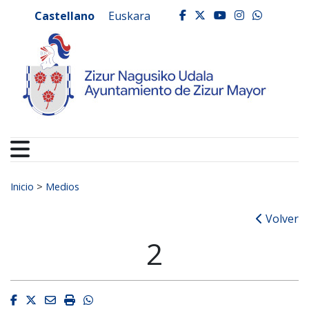
Ayuntamiento de Zizur
Ir al contenido
Castellano
Euskara
facebook
twitter
youtube
instagr
whats
Buscar:
Inicio
>
Medios
Volver
2
Facebook
Twitter
Email
Imprimir
Whatsapp