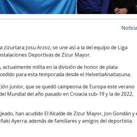
Notici
ta
zizurtara
Josu Arzoz, se une así a la del equipo de Liga
 Instalaciones Deportivas de Zizur Mayor.
,
actualmente milita en la división de honor de plata
 cedido
para esta temporada
desde el
Helvetia
Anaitasuna
.
ión junior
,
que se quedó campeona de Europa este verano
 del Mundial del año pasado en Croacia sub-19 y la de 2022,
ajeado, han acudido
El Alcalde de Zizur Mayor, Jon Gondán y 
 Iñaki Ayerra
; además de familiares y amigos del deportista.