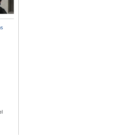
as
el