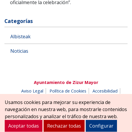
oficialmente la celebración”.
Categorías
Albisteak
Noticias
Ayuntamiento de Zizur Mayor
Aviso Legal
Política de Cookies
Accesibilidad
Aviso de privacidad
Buzón de denuncias
Usamos cookies para mejorar su experiencia de
Parque Erreniega parkea, s/n | 31180 Zizur Mayor-Zizur
navegación en nuestra web, para mostrarle contenidos
Nagusia (NAVARRA-NAFARROA)
personalizados y analizar el tráfico de nuestra web.
Tel. 948 181900
ayuntamiento@zizurmayor.es
Aceptar todas
Rechazar todas
Configurar