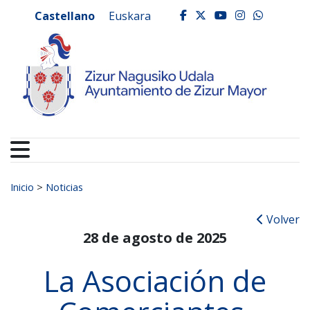
Ayuntamiento de Zizur
Ir al contenido
Castellano
Euskara
facebook
twitter
youtube
instagr
whats
Buscar:
Inicio
>
Noticias
Volver
28 de agosto de 2025
La Asociación de