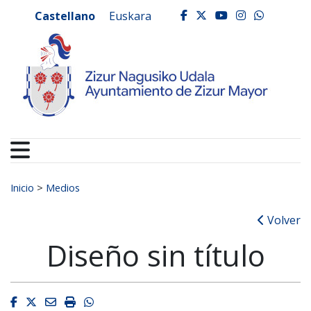
Ayuntamiento de Zizur
Ir al contenido
Castellano
Euskara
facebook
twitter
youtube
instagr
whats
Buscar:
Inicio
>
Medios
Volver
Diseño sin título
Facebook
Twitter
Email
Imprimir
Whatsapp