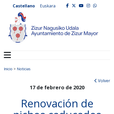
Ayuntamiento de Zizur
Ir al contenido
Castellano
Euskara
facebook
twitter
youtube
instagr
whats
Buscar:
Inicio
>
Noticias
Volver
17 de febrero de 2020
Renovación de