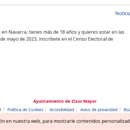
Notici
 en Navarra, tienes más de 18 años y quieres votar en las
de mayo de 2023, inscríbete en el Censo Electoral de
Ayuntamiento de Zizur Mayor
l
Política de Cookies
Accesibilidad
Aviso de privacidad
Bu
180 Zizur Mayor-Zizur Nagusia (NAVARRA-NAFARROA)
Tel. 948 18
ón en nuestra web, para mostrarle contenidos personalizad