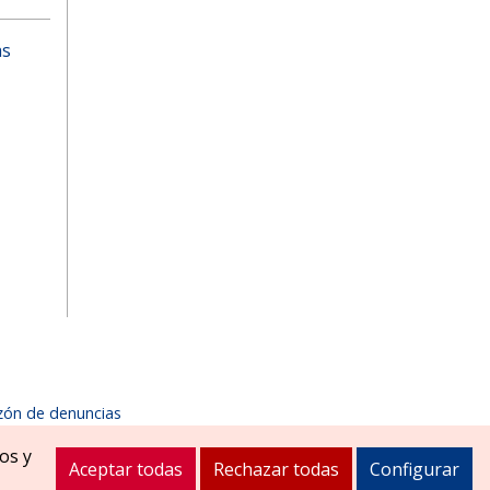
as
zón de denuncias
1900
ayuntamiento@zizurmayor.es
os y
Aceptar todas
Rechazar todas
Configurar