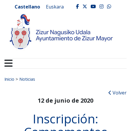
Ayuntamiento de Zizur
Ir al contenido
Castellano
Euskara
facebook
twitter
youtube
instagr
whats
Buscar:
Inicio
>
Noticias
Volver
12 de junio de 2020
Inscripción: