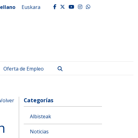
ellano
Euskara
facebook
twitter
youtube
instagram
whatsapp
Buscar
Oferta de Empleo
Categorías
Volver
Albisteak
n
Noticias