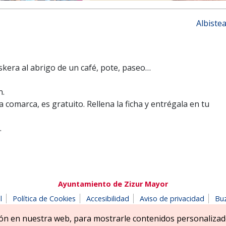
Albiste
kera al abrigo de un café, pote, paseo…
n.
 comarca, es gratuito. Rellena la ficha y entrégala en tu
.
Ayuntamiento de Zizur Mayor
l
Política de Cookies
Accesibilidad
Aviso de privacidad
Bu
180 Zizur Mayor-Zizur Nagusia (NAVARRA-NAFARROA)
Tel. 948 18
ón en nuestra web, para mostrarle contenidos personalizad