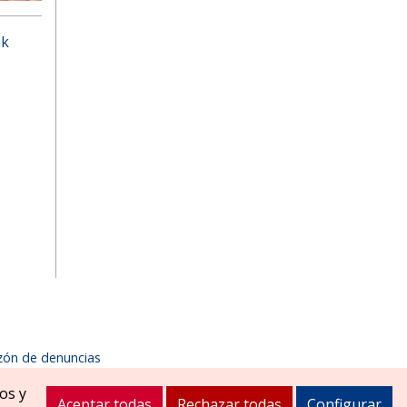
ak
zón de denuncias
1900
ayuntamiento@zizurmayor.es
os y
Aceptar todas
Rechazar todas
Configurar