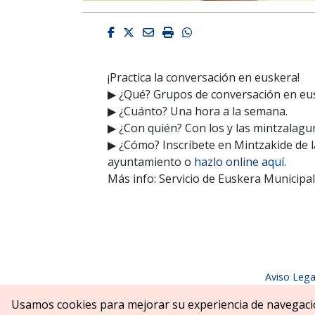
Facebook
Twitter
Email
Imprimir
Whatsapp
¡Practica la conversación en euskera!
▶ ¿Qué? Grupos de conversación en eus
▶ ¿Cuánto? Una hora a la semana.
▶ ¿Con quién? Con los y las mintzalagu
▶ ¿Cómo? Inscríbete en Mintzakide de la
ayuntamiento o
hazlo online aquí
.
Más info: Servicio de Euskera Municipal
Aviso Lega
Parque Erreniega parkea, s/n | 31
Usamos cookies para mejorar su experiencia de navegaci