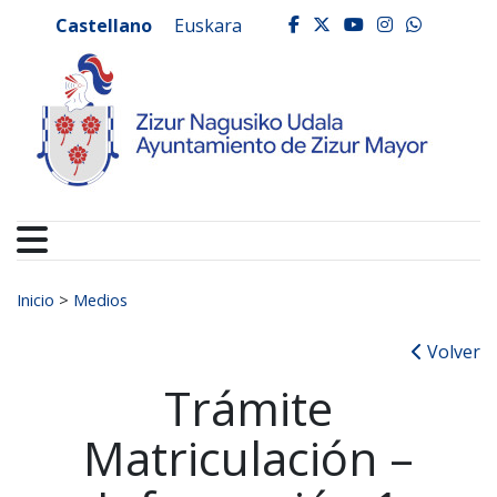
Ayuntamiento de Zizur
Ir al contenido
Castellano
Euskara
facebook
twitter
youtube
instagr
whats
Buscar:
Inicio
>
Medios
Volver
Trámite
Matriculación –