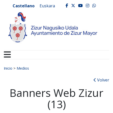
Ayuntamiento de Zizur
Ir al contenido
Castellano
Euskara
facebook
twitter
youtube
instagr
whats
Buscar:
Inicio
>
Medios
Volver
Banners Web Zizur
(13)