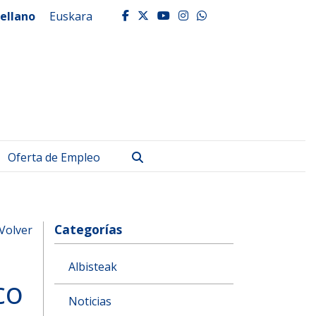
ellano
Euskara
facebook
twitter
youtube
instagram
whatsapp
Buscar
Oferta de Empleo
Categorías
Volver
Albisteak
co
Noticias