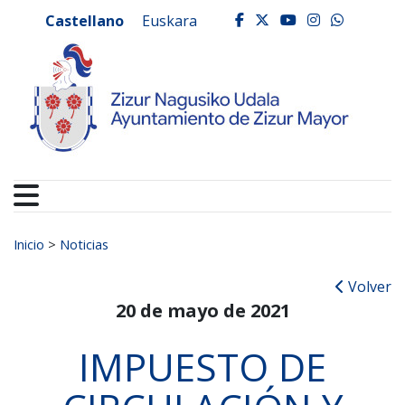
Ayuntamiento de Zizur
Ir al contenido
Castellano
Euskara
facebook
twitter
youtube
instagr
whats
Buscar:
Inicio
>
Noticias
Volver
20 de mayo de 2021
IMPUESTO DE