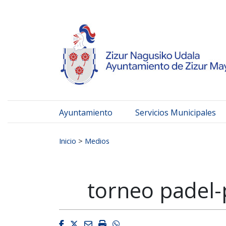
Ayuntamiento de Zizur
Ir al contenido
Ayuntamiento
Servicios Municipales
Buscar:
Inicio
>
Medios
torneo padel-
Facebook
Twitter
Email
Imprimir
Whatsapp