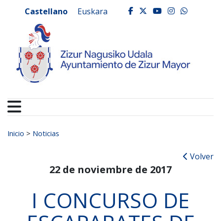
Ayuntamiento de Zizur
Ir al contenido
Castellano
Euskara
facebook
twitter
youtube
instagr
whats
Buscar:
Inicio
>
Noticias
Volver
22 de noviembre de 2017
I CONCURSO DE