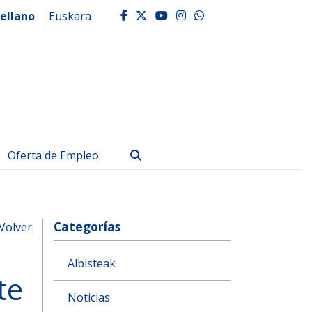
ellano
Euskara
facebook
twitter
youtube
instagram
whatsapp
Buscar
Oferta de Empleo
Categorías
Volver
Albisteak
te
Noticias