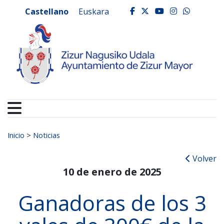
Ayuntamiento de Zizur
Ir al contenido
Castellano
Euskara
facebook
twitter
youtube
instagr
whats
Buscar:
Inicio
>
Noticias
Volver
10 de enero de 2025
Ganadoras de los 3