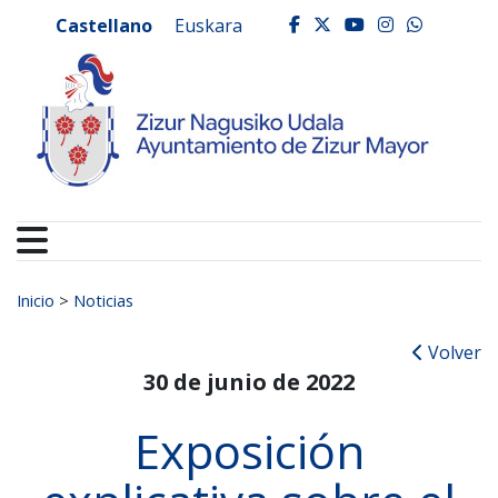
Ayuntamiento de Zizur
Ir al contenido
Castellano
Euskara
facebook
twitter
youtube
instagr
whats
Buscar:
Inicio
>
Noticias
Volver
30 de junio de 2022
Exposición